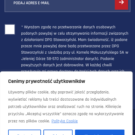
PODAJ ADRES E-MAIL
* Wyrażam zgodę na przetwarzanie danych osobowych
podanych powyżej w celu otrzymywania informacji związanych
z działaniami DPG Staworzyński. Mam świadomość, iż podane
przeze mnie powyżej dane będą przetwarzane przez DPG
Staworzyński z siedzibą przy ul. Kornela Makuszyńskiego 5A w
Jeleniej Górze 58-570 (administrator danych). Podanie
powyższych danych jest dobrowolne. W każdej chwili
przysługuje mi prawo dostępu do treści tych danych oraz ich
poprawienia, a powyższa zgoda może być odwołana w każdym
Cenimy prywatność użytkowników
czasie.
Używamy plików cookie, aby poprawić jakość przeglądania,
wyświetlać reklamy lub treści dostosowane do indywidualnych
potrzeb użytkowników oraz analizować ruch na stronie. Kliknięcie
przycisku „Akceptuj wszystkie” oznacza zgodę na wykorzystywanie
© 2024 Doradztwo Przemysłowo Gospodarcze Staworzyński. Wszelkie
przez nas plików cookie.
Polityka Cookie
prawa zastrzeżone. |
Polityka prywatności i cookies