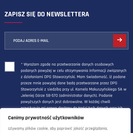
ZAPISZ SIĘ DO NEWSLETTERA
PODAJ ADRES E-MAIL
* Wyrażam zgodę na przetwarzanie danych osobowych
podanych powyżej w celu otrzymywania informacji związanych
z działaniami DPG Staworzyński. Mam świadomość, iż podane
przeze mnie powyżej dane będą przetwarzane przez DPG
Staworzyński z siedzibą przy ul. Kornela Makuszyńskiego 5A w
Jeleniej Górze 58-570 (administrator danych). Podanie
powyższych danych jest dobrowolne. W każdej chwili
przysługuje mi prawo dostępu do treści tych danych oraz ich
poprawienia, a powyższa zgoda może być odwołana w każdym
Cenimy prywatność użytkowników
czasie.
Używamy plików cookie, aby poprawić jakość przeglądania,