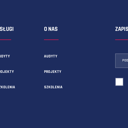
ormularza kontaktowego!
USŁUGI
O NAS
AUDYTY
AUDYTY
5A