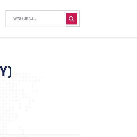
P (DUŻY)