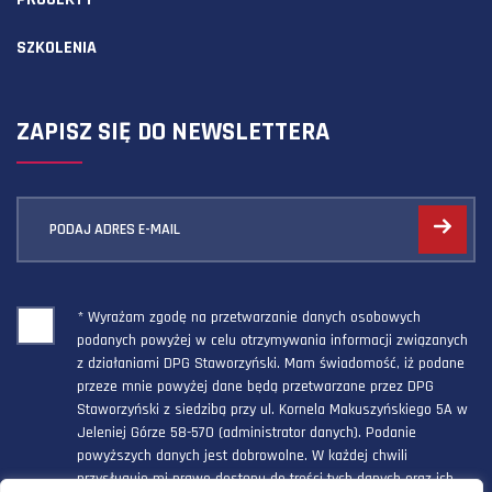
SZKOLENIA
ZAPISZ SIĘ DO NEWSLETTERA
PODAJ ADRES E-MAIL
* Wyrażam zgodę na przetwarzanie danych osobowych
podanych powyżej w celu otrzymywania informacji związanych
z działaniami DPG Staworzyński. Mam świadomość, iż podane
przeze mnie powyżej dane będą przetwarzane przez DPG
Staworzyński z siedzibą przy ul. Kornela Makuszyńskiego 5A w
Jeleniej Górze 58-570 (administrator danych). Podanie
powyższych danych jest dobrowolne. W każdej chwili
przysługuje mi prawo dostępu do treści tych danych oraz ich