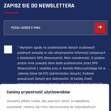
ZAPISZ SIĘ DO NEWSLETTERA
PODAJ ADRES E-MAIL
* Wyrażam zgodę na przetwarzanie danych osobowych
podanych powyżej w celu otrzymywania informacji związanych
z działaniami DPG Staworzyński. Mam świadomość, iż podane
przeze mnie powyżej dane będą przetwarzane przez DPG
Staworzyński z siedzibą przy ul. Kornela Makuszyńskiego 5A w
Jeleniej Górze 58-570 (administrator danych). Podanie
powyższych danych jest dobrowolne. W każdej chwili
przysługuje mi prawo dostępu do treści tych danych oraz ich
poprawienia, a powyższa zgoda może być odwołana w każdym
Cenimy prywatność użytkowników
czasie.
Używamy plików cookie, aby poprawić jakość przeglądania,
wyświetlać reklamy lub treści dostosowane do indywidualnych