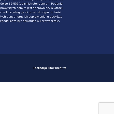
PODAJ ADRES E-MAIL
* Wyrażam zgodę na przetwarzanie danych
osobowych podanych powyżej w celu
otrzymywania informacji związanych z
działaniami DPG Staworzyński. Mam świadomo
iż podane przeze mnie powyżej dane będą
przetwarzane przez DPG Staworzyński z siedzi
przy ul. Kornela Makuszyńskiego 5A w Jeleniej
Górze 58-570 (administrator danych). Podanie
powyższych danych jest dobrowolne. W każdej
chwili przysługuje mi prawo dostępu do treści
tych danych oraz ich poprawienia, a powyższa
zgoda może być odwołana w każdym czasie.