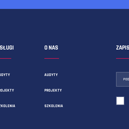
ormularza kontaktowego!
USŁUGI
O NAS