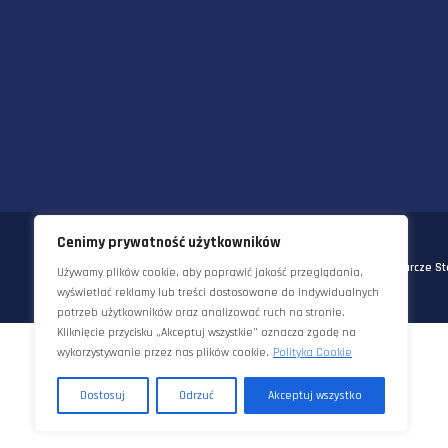
58-570 JELENIA GÓRA
UL. KORNELA MAKUSZYŃSKIEGO 
TEL:
+48 22 290 5544
EMAIL:
INFO@STAWORZYNSKI.C