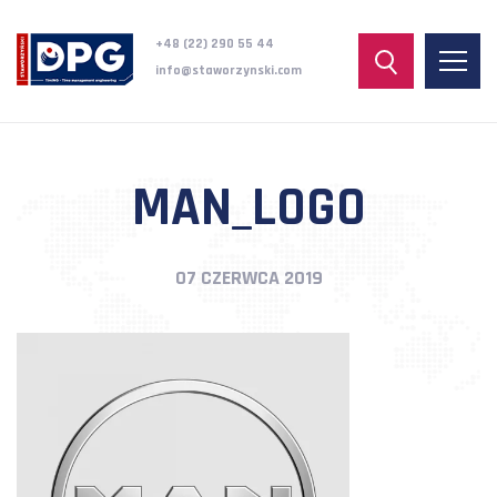
+48 (22) 290 55 44
info@staworzynski.com
MAN_LOGO
07 CZERWCA 2019