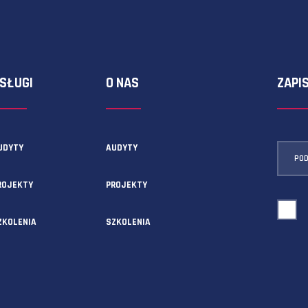
ormularza kontaktowego!
USŁUGI
O NAS
AUDYTY
AUDYTY