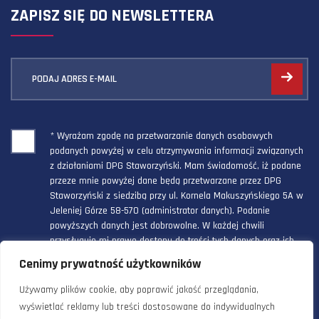
ZAPISZ SIĘ DO NEWSLETTERA
PODAJ ADRES E-MAIL
* Wyrażam zgodę na przetwarzanie danych osobowych
podanych powyżej w celu otrzymywania informacji związanych
z działaniami DPG Staworzyński. Mam świadomość, iż podane
przeze mnie powyżej dane będą przetwarzane przez DPG
Staworzyński z siedzibą przy ul. Kornela Makuszyńskiego 5A w
Jeleniej Górze 58-570 (administrator danych). Podanie
powyższych danych jest dobrowolne. W każdej chwili
przysługuje mi prawo dostępu do treści tych danych oraz ich
poprawienia, a powyższa zgoda może być odwołana w każdym
Cenimy prywatność użytkowników
czasie.
Używamy plików cookie, aby poprawić jakość przeglądania,
wyświetlać reklamy lub treści dostosowane do indywidualnych