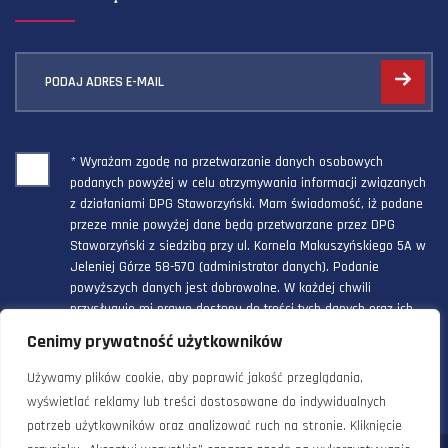
PODAJ ADRES E-MAIL
* Wyrażam zgodę na przetwarzanie danych osobowych
podanych powyżej w celu otrzymywania informacji związanych
z działaniami DPG Staworzyński. Mam świadomość, iż podane
przeze mnie powyżej dane będą przetwarzane przez DPG
Staworzyński z siedzibą przy ul. Kornela Makuszyńskiego 5A w
Jeleniej Górze 58-570 (administrator danych). Podanie
powyższych danych jest dobrowolne. W każdej chwili
przysługuje mi prawo dostępu do treści tych danych oraz ich
poprawienia, a powyższa zgoda może być odwołana w każdym
Cenimy prywatność użytkowników
czasie.
Używamy plików cookie, aby poprawić jakość przeglądania,
wyświetlać reklamy lub treści dostosowane do indywidualnych
potrzeb użytkowników oraz analizować ruch na stronie. Kliknięcie