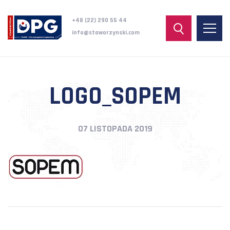
+48 (22) 290 55 44
info@staworzynski.com
LOGO_SOPEM
07 LISTOPADA 2019