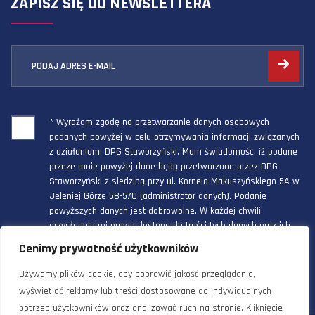
ZAPISZ SIĘ DO NEWSLETTERA
PODAJ ADRES E-MAIL
* Wyrażam zgodę na przetwarzanie danych osobowych
podanych powyżej w celu otrzymywania informacji związanych
z działaniami DPG Staworzyński. Mam świadomość, iż podane
przeze mnie powyżej dane będą przetwarzane przez DPG
Staworzyński z siedzibą przy ul. Kornela Makuszyńskiego 5A w
Jeleniej Górze 58-570 (administrator danych). Podanie
powyższych danych jest dobrowolne. W każdej chwili
przysługuje mi prawo dostępu do treści tych danych oraz ich
poprawienia, a powyższa zgoda może być odwołana w każdym
Cenimy prywatność użytkowników
czasie.
Używamy plików cookie, aby poprawić jakość przeglądania,
wyświetlać reklamy lub treści dostosowane do indywidualnych
potrzeb użytkowników oraz analizować ruch na stronie. Kliknięcie