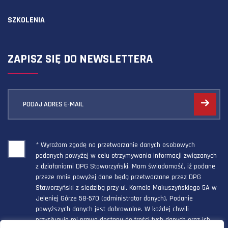
SZKOLENIA
ZAPISZ SIĘ DO NEWSLETTERA
PODAJ ADRES E-MAIL
* Wyrażam zgodę na przetwarzanie danych osobowych
podanych powyżej w celu otrzymywania informacji związanych
z działaniami DPG Staworzyński. Mam świadomość, iż podane
przeze mnie powyżej dane będą przetwarzane przez DPG
Staworzyński z siedzibą przy ul. Kornela Makuszyńskiego 5A w
Jeleniej Górze 58-570 (administrator danych). Podanie
powyższych danych jest dobrowolne. W każdej chwili
przysługuje mi prawo dostępu do treści tych danych oraz ich