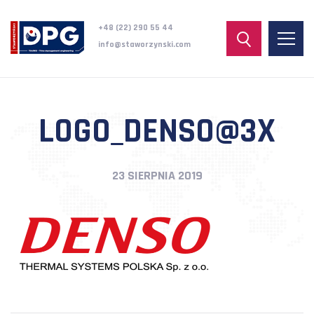
+48 (22) 290 55 44
info@staworzynski.com
LOGO_DENSO@3X
23 SIERPNIA 2019