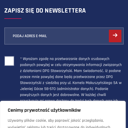
ZAPISZ SIĘ DO NEWSLETTERA
PODAJ ADRES E-MAIL
* Wyrażam zgodę na przetwarzanie danych osobowych
podanych powyżej w celu otrzymywania informacji związanych
z działaniami DPG Staworzyński. Mam świadomość, iż podane
przeze mnie powyżej dane będą przetwarzane przez DPG
Staworzyński z siedzibą przy ul. Kornela Makuszyńskiego 5A w
Jeleniej Górze 58-570 (administrator danych). Podanie
powyższych danych jest dobrowolne. W każdej chwili
przysługuje mi prawo dostępu do treści tych danych oraz ich
poprawienia, a powyższa zgoda może być odwołana w każdym
Cenimy prywatność użytkowników
czasie.
Używamy plików cookie, aby poprawić jakość przeglądania,
wyświetlać reklamy lub treści dostosowane do indywidualnych