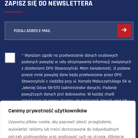
ZAPISZ SIĘ DO NEWSLETTERA
PODAJ ADRES E-MAIL
* Wyrażam zgodę na przetwarzanie danych osobowych
podanych powyżej w celu otrzymywania informacji związanych
z działaniami DPG Staworzyński. Mam świadomość, iż podane
przeze mnie powyżej dane będą przetwarzane przez DPG
Staworzyński z siedzibą przy ul. Kornela Makuszyńskiego 5A w
Jeleniej Górze 58-570 (administrator danych). Podanie
powyższych danych jest dobrowolne. W każdej chwili
przysługuje mi prawo dostępu do treści tych danych oraz ich
poprawienia, a powyższa zgoda może być odwołana w każdym
Cenimy prywatność użytkowników
czasie.
Używamy plików cookie, aby poprawić jakość przeglądania,
wyświetlać reklamy lub treści dostosowane do indywidualnych
potrzeb użytkowników oraz analizować ruch na stronie. Kliknięcie