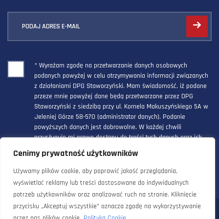
PODAJ ADRES E-MAIL
* Wyrażam zgodę na przetwarzanie danych osobowych
podanych powyżej w celu otrzymywania informacji związanych
z działaniami DPG Staworzyński. Mam świadomość, iż podane
przeze mnie powyżej dane będą przetwarzane przez DPG
Staworzyński z siedzibą przy ul. Kornela Makuszyńskiego 5A w
Jeleniej Górze 58-570 (administrator danych). Podanie
powyższych danych jest dobrowolne. W każdej chwili
przysługuje mi prawo dostępu do treści tych danych oraz ich
poprawienia, a powyższa zgoda może być odwołana w każdym
Cenimy prywatność użytkowników
czasie.
Używamy plików cookie, aby poprawić jakość przeglądania,
wyświetlać reklamy lub treści dostosowane do indywidualnych
potrzeb użytkowników oraz analizować ruch na stronie. Kliknięcie
przycisku „Akceptuj wszystkie” oznacza zgodę na wykorzystywanie
© 2024 Doradztwo Przemysłowo Gospodarcze Staworzyński. Wszelkie
przez nas plików cookie.
Polityka Cookie