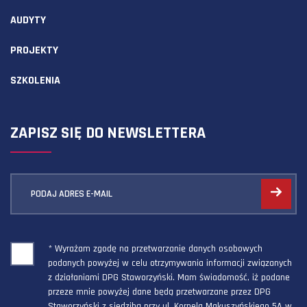
AUDYTY
PROJEKTY
SZKOLENIA
ZAPISZ SIĘ DO NEWSLETTERA
PODAJ ADRES E-MAIL
* Wyrażam zgodę na przetwarzanie danych osobowych
podanych powyżej w celu otrzymywania informacji związanych
z działaniami DPG Staworzyński. Mam świadomość, iż podane
przeze mnie powyżej dane będą przetwarzane przez DPG
Staworzyński z siedzibą przy ul. Kornela Makuszyńskiego 5A w