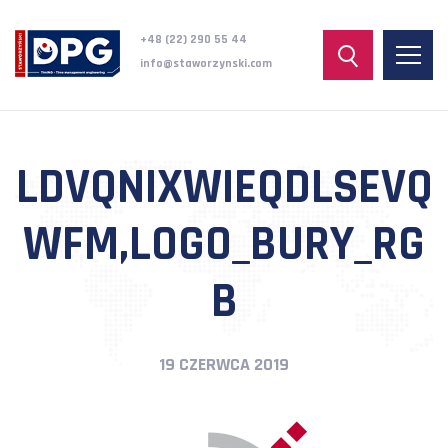
+48 (22) 290 55 44
info@staworzynski.com
LDVQNIXWIEQDLSEVQ
WFM,LOGO_BURY_RG
B
19 CZERWCA 2019