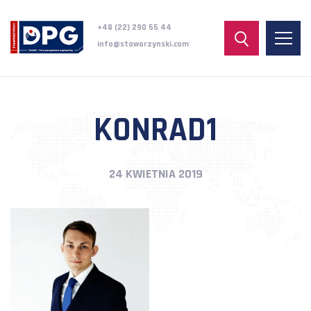
+48 (22) 290 55 44
info@staworzynski.com
KONRAD1
24 KWIETNIA 2019