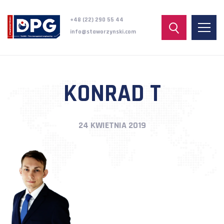
+48 (22) 290 55 44
info@staworzynski.com
KONRAD T
24 KWIETNIA 2019