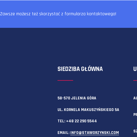
PRZYJAZNA ATMOSF
Przyjazna atmosfera, mili i pom
przyjemnością. W naszym zespole
codziennej pracy.
Zawsze możesz też skorzystać z formularza kontaktowego!