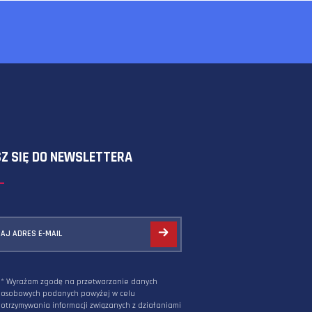
będzie czystą
re relacje i zadowolenie z