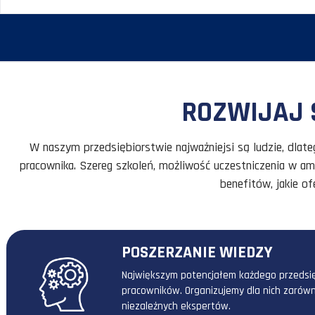
HANDLOWIEC DO SPRZEDAŻY TELEFONICZN
JELENIA GÓRA
WYNAGRODZENIE DO UZGODNIENIA
ROZWI
W naszym przedsiębiorstwie najważniejsi są lud
pracownika. Szereg szkoleń, możliwość uczestnicz