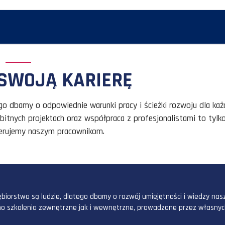
EJ I MARKETINGU INTERNETOWEGO
JAJ SWOJĄ KARIERĘ
zie, dlatego dbamy o odpowiednie warunki pracy i ście
enia w ambitnych projektach oraz współpraca z profesj