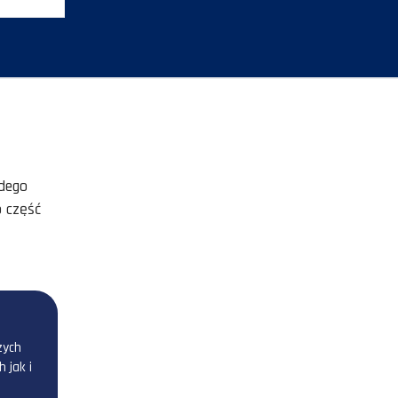
APLIKUJ TERAZ
żki rozwoju dla każdego
onalistami to tylko część