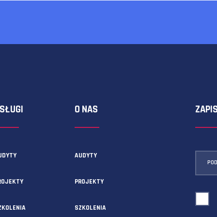
ERA
ocni współpracownicy sprawią, że praktycznie każde zadanie 
 utrzymujemy atmosferę równości i współpracy, dbamy o dob