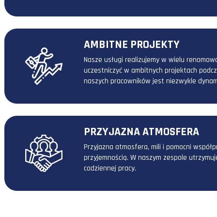
benefitów
POSZERZANIE WIEDZ
Największym potencjałem każdego
pracowników. Organizujemy dla 
niezależnych ekspertów.
AMBITNE PROJEKTY
Nasze usługi realizujemy w wiel
uczestniczyć w ambitnych projekt
naszych pracowników jest niezw