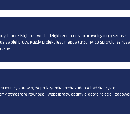
, jakie oferujemy naszym pracownikom.
Y
 przedsiębiorstwa są ludzie, dlatego dbamy o rozwój umiej
nich zarówno szkolenia zewnętrzne jak i wewnętrzne, prowa
u renomowanych przedsiębiorstwach, dzięki czemu nasi pra
ach podczas swojej pracy. Każdy projekt jest niepowtarzalny
ykle dynamiczny.