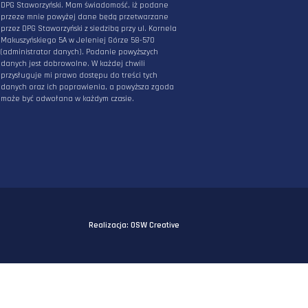
ZAPISZ SIĘ DO NEWSLETTERA
PODAJ ADRES E-MAIL
* Wyrażam zgodę na przetwarzanie danych
osobowych podanych powyżej w celu
otrzymywania informacji związanych z działani
DPG Staworzyński. Mam świadomość, iż podane
przeze mnie powyżej dane będą przetwarzane
przez DPG Staworzyński z siedzibą przy ul. Korn