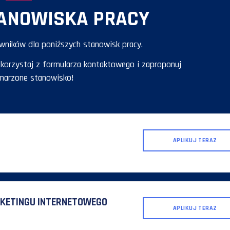
 STANOWISKA PRACY
emy pracowników dla poniższych stanowisk pracy.
nteresuje, skorzystaj z formularza kontaktowego i zapr
swoje wymarzone stanowisko!