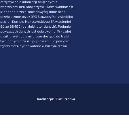
PODAJ ADRES E-MAIL
* Wyrażam zgodę na przetwarzanie danych
osobowych podanych powyżej w celu
otrzymywania informacji związanych z
działaniami DPG Staworzyński. Mam świadomo
iż podane przeze mnie powyżej dane będą
przetwarzane przez DPG Staworzyński z siedzi
przy ul. Kornela Makuszyńskiego 5A w Jeleniej
Górze 58-570 (administrator danych). Podanie
powyższych danych jest dobrowolne. W każdej
chwili przysługuje mi prawo dostępu do treści
tych danych oraz ich poprawienia, a powyższa
zgoda może być odwołana w każdym czasie.