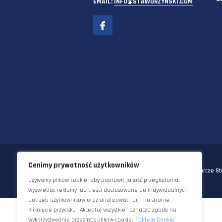
58-570 JELENIA GÓRA
UL. KORNELA MAKUSZYŃSKIEGO 
TEL:
+48 22 290 5544
EMAIL:
INFO@STAWORZYNSKI.C