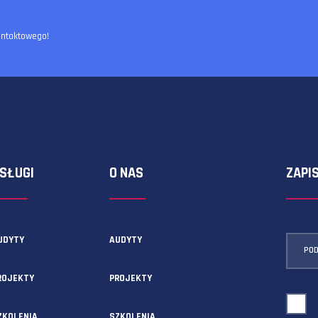
ormularza kontaktowego!
USŁUGI
O NAS