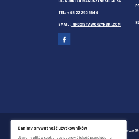
58-570 JELENIA GÓRA
UL. KORNELA MAKUSZYŃSKIEGO 
TEL:
+48 22 290 5544
EMAIL:
INFO@STAWORZYNSKI.C