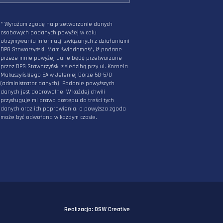
PODAJ ADRES E-MAIL
* Wyrażam zgodę na przetwarzanie danych
osobowych podanych powyżej w celu
otrzymywania informacji związanych z działani
DPG Staworzyński. Mam świadomość, iż podane
przeze mnie powyżej dane będą przetwarzane
przez DPG Staworzyński z siedzibą przy ul. Korn
Makuszyńskiego 5A w Jeleniej Górze 58-570
(administrator danych). Podanie powyższych
danych jest dobrowolne. W każdej chwili
przysługuje mi prawo dostępu do treści tych
danych oraz ich poprawienia, a powyższa zgo
może być odwołana w każdym czasie.