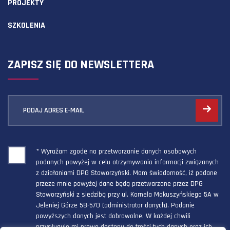
PROJEKTY
SZKOLENIA
ZAPISZ SIĘ DO NEWSLETTERA
PODAJ ADRES E-MAIL
* Wyrażam zgodę na przetwarzanie danych osobowych
podanych powyżej w celu otrzymywania informacji związanych
z działaniami DPG Staworzyński. Mam świadomość, iż podane
przeze mnie powyżej dane będą przetwarzane przez DPG
Staworzyński z siedzibą przy ul. Kornela Makuszyńskiego 5A w
Jeleniej Górze 58-570 (administrator danych). Podanie
powyższych danych jest dobrowolne. W każdej chwili
przysługuje mi prawo dostępu do treści tych danych oraz ich