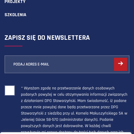
PROJEKTY
SZKOLENIA
ZAPISZ SIĘ DO NEWSLETTERA
PODAJ ADRES E-MAIL
* Wyrażam zgodę na przetwarzanie danych osobowych
podanych powyżej w celu otrzymywania informacji związanych
z działaniami DPG Staworzyński. Mam świadomość, iż podane
przeze mnie powyżej dane będą przetwarzane przez DPG
Staworzyński z siedzibą przy ul. Kornela Makuszyńskiego 5A w
Jeleniej Górze 58-570 (administrator danych). Podanie
powyższych danych jest dobrowolne. W każdej chwili
przysługuje mi prawo dostępu do treści tych danych oraz ich