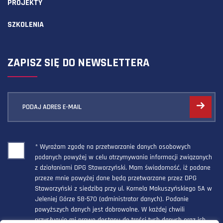
PROJEKTY
SZKOLENIA
ZAPISZ SIĘ DO NEWSLETTERA
PODAJ ADRES E-MAIL
* Wyrażam zgodę na przetwarzanie danych osobowych
podanych powyżej w celu otrzymywania informacji związanych
z działaniami DPG Staworzyński. Mam świadomość, iż podane
przeze mnie powyżej dane będą przetwarzane przez DPG
Staworzyński z siedzibą przy ul. Kornela Makuszyńskiego 5A w
Jeleniej Górze 58-570 (administrator danych). Podanie
powyższych danych jest dobrowolne. W każdej chwili
przysługuje mi prawo dostępu do treści tych danych oraz ich