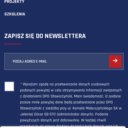
PROJEKTY
SZKOLENIA
ZAPISZ SIĘ DO NEWSLETTERA
PODAJ ADRES E-MAIL
* Wyrażam zgodę na przetwarzanie danych osobowych
podanych powyżej w celu otrzymywania informacji związanych
z działaniami DPG Staworzyński. Mam świadomość, iż podane
przeze mnie powyżej dane będą przetwarzane przez DPG
Staworzyński z siedzibą przy ul. Kornela Makuszyńskiego 5A w
Jeleniej Górze 58-570 (administrator danych). Podanie
powyższych danych jest dobrowolne. W każdej chwili
przysługuje mi prawo dostępu do treści tych danych oraz ich