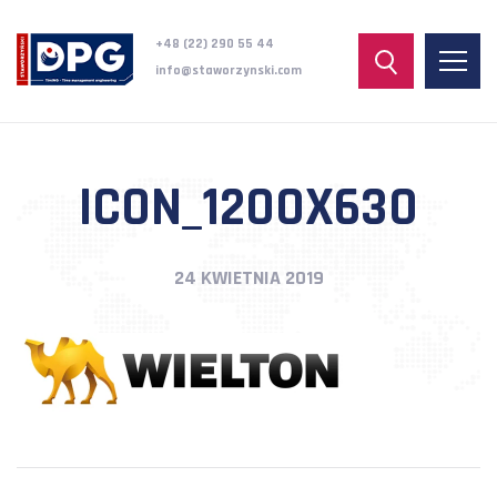
+48 (22) 290 55 44
info@staworzynski.com
ICON_1200X630
24 KWIETNIA 2019