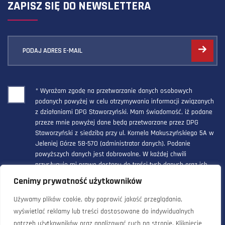
ZAPISZ SIĘ DO NEWSLETTERA
PODAJ ADRES E-MAIL
* Wyrażam zgodę na przetwarzanie danych osobowych
podanych powyżej w celu otrzymywania informacji związanych
z działaniami DPG Staworzyński. Mam świadomość, iż podane
przeze mnie powyżej dane będą przetwarzane przez DPG
Staworzyński z siedzibą przy ul. Kornela Makuszyńskiego 5A w
Jeleniej Górze 58-570 (administrator danych). Podanie
powyższych danych jest dobrowolne. W każdej chwili
przysługuje mi prawo dostępu do treści tych danych oraz ich
poprawienia, a powyższa zgoda może być odwołana w każdym
Cenimy prywatność użytkowników
czasie.
Używamy plików cookie, aby poprawić jakość przeglądania,
wyświetlać reklamy lub treści dostosowane do indywidualnych
potrzeb użytkowników oraz analizować ruch na stronie. Kliknięcie