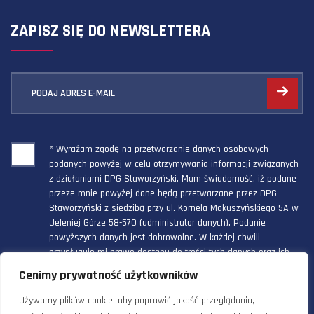
ZAPISZ SIĘ DO NEWSLETTERA
PODAJ ADRES E-MAIL
* Wyrażam zgodę na przetwarzanie danych osobowych
podanych powyżej w celu otrzymywania informacji związanych
z działaniami DPG Staworzyński. Mam świadomość, iż podane
przeze mnie powyżej dane będą przetwarzane przez DPG
Staworzyński z siedzibą przy ul. Kornela Makuszyńskiego 5A w
Jeleniej Górze 58-570 (administrator danych). Podanie
powyższych danych jest dobrowolne. W każdej chwili
przysługuje mi prawo dostępu do treści tych danych oraz ich
poprawienia, a powyższa zgoda może być odwołana w każdym
Cenimy prywatność użytkowników
czasie.
Używamy plików cookie, aby poprawić jakość przeglądania,