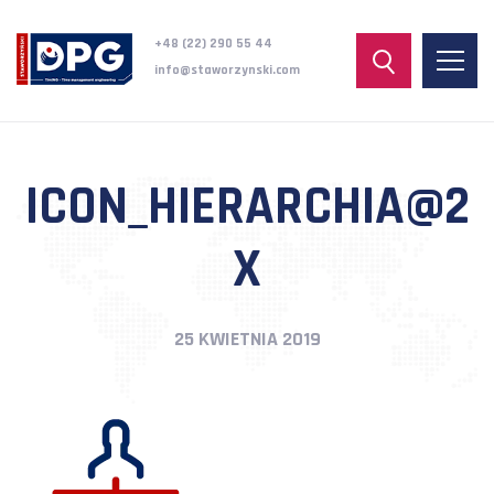
+48 (22) 290 55 44
info@staworzynski.com
ICON_HIERARCHIA@2
X
25 KWIETNIA 2019