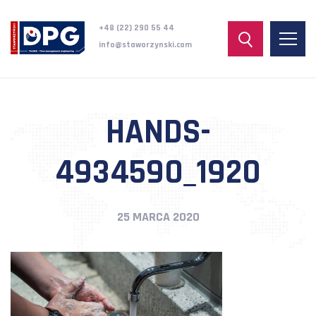
+48 (22) 290 55 44
info@staworzynski.com
HANDS-
4934590_1920
25 MARCA 2020