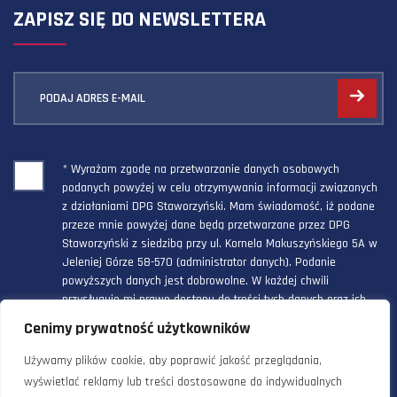
ZAPISZ SIĘ DO NEWSLETTERA
PODAJ ADRES E-MAIL
* Wyrażam zgodę na przetwarzanie danych osobowych
podanych powyżej w celu otrzymywania informacji związanych
z działaniami DPG Staworzyński. Mam świadomość, iż podane
przeze mnie powyżej dane będą przetwarzane przez DPG
Staworzyński z siedzibą przy ul. Kornela Makuszyńskiego 5A w
Jeleniej Górze 58-570 (administrator danych). Podanie
powyższych danych jest dobrowolne. W każdej chwili
przysługuje mi prawo dostępu do treści tych danych oraz ich
poprawienia, a powyższa zgoda może być odwołana w każdym
Cenimy prywatność użytkowników
czasie.
Używamy plików cookie, aby poprawić jakość przeglądania,
wyświetlać reklamy lub treści dostosowane do indywidualnych