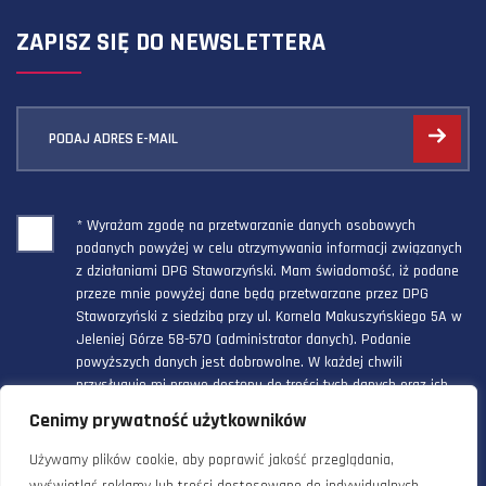
ZAPISZ SIĘ DO NEWSLETTERA
PODAJ ADRES E-MAIL
* Wyrażam zgodę na przetwarzanie danych osobowych
podanych powyżej w celu otrzymywania informacji związanych
z działaniami DPG Staworzyński. Mam świadomość, iż podane
przeze mnie powyżej dane będą przetwarzane przez DPG
Staworzyński z siedzibą przy ul. Kornela Makuszyńskiego 5A w
Jeleniej Górze 58-570 (administrator danych). Podanie
powyższych danych jest dobrowolne. W każdej chwili
przysługuje mi prawo dostępu do treści tych danych oraz ich
poprawienia, a powyższa zgoda może być odwołana w każdym
Cenimy prywatność użytkowników
czasie.
Używamy plików cookie, aby poprawić jakość przeglądania,