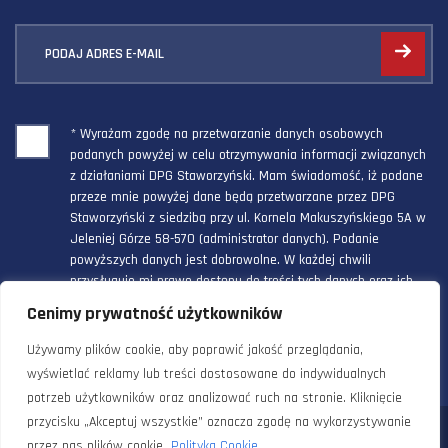
PODAJ ADRES E-MAIL
* Wyrażam zgodę na przetwarzanie danych osobowych
podanych powyżej w celu otrzymywania informacji związanych
z działaniami DPG Staworzyński. Mam świadomość, iż podane
przeze mnie powyżej dane będą przetwarzane przez DPG
Staworzyński z siedzibą przy ul. Kornela Makuszyńskiego 5A w
Jeleniej Górze 58-570 (administrator danych). Podanie
powyższych danych jest dobrowolne. W każdej chwili
przysługuje mi prawo dostępu do treści tych danych oraz ich
poprawienia, a powyższa zgoda może być odwołana w każdym
Cenimy prywatność użytkowników
czasie.
Używamy plików cookie, aby poprawić jakość przeglądania,
wyświetlać reklamy lub treści dostosowane do indywidualnych
potrzeb użytkowników oraz analizować ruch na stronie. Kliknięcie
przycisku „Akceptuj wszystkie” oznacza zgodę na wykorzystywanie
© 2024 Doradztwo Przemysłowo Gospodarcze Staworzyński. Wszelkie
przez nas plików cookie.
Polityka Cookie