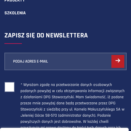
PROJEKTY
SZKOLENIA
ZAPISZ SIĘ DO NEWSLETTERA
PODAJ ADRES E-MAIL
* Wyrażam zgodę na przetwarzanie danych osobowych
podanych powyżej w celu otrzymywania informacji związanych
z działaniami DPG Staworzyński. Mam świadomość, iż podane
przeze mnie powyżej dane będą przetwarzane przez DPG
Staworzyński z siedzibą przy ul. Kornela Makuszyńskiego 5A w
Jeleniej Górze 58-570 (administrator danych). Podanie
powyższych danych jest dobrowolne. W każdej chwili
przysługuje mi prawo dostępu do treści tych danych oraz ich