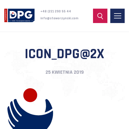
+48 (22) 290 55 44
info@staworzynski.com
ICON_DPG@2X
25 KWIETNIA 2019