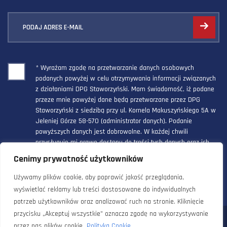
PODAJ ADRES E-MAIL
* Wyrażam zgodę na przetwarzanie danych osobowych
podanych powyżej w celu otrzymywania informacji związanych
z działaniami DPG Staworzyński. Mam świadomość, iż podane
przeze mnie powyżej dane będą przetwarzane przez DPG
Staworzyński z siedzibą przy ul. Kornela Makuszyńskiego 5A w
Jeleniej Górze 58-570 (administrator danych). Podanie
powyższych danych jest dobrowolne. W każdej chwili
przysługuje mi prawo dostępu do treści tych danych oraz ich
poprawienia, a powyższa zgoda może być odwołana w każdym
Cenimy prywatność użytkowników
czasie.
Używamy plików cookie, aby poprawić jakość przeglądania,
wyświetlać reklamy lub treści dostosowane do indywidualnych
potrzeb użytkowników oraz analizować ruch na stronie. Kliknięcie
przycisku „Akceptuj wszystkie” oznacza zgodę na wykorzystywanie
© 2024 Doradztwo Przemysłowo Gospodarcze Staworzyński. Wszelkie
przez nas plików cookie.
Polityka Cookie