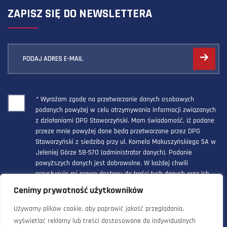
ZAPISZ SIĘ DO NEWSLETTERA
PODAJ ADRES E-MAIL
* Wyrażam zgodę na przetwarzanie danych osobowych
podanych powyżej w celu otrzymywania informacji związanych
z działaniami DPG Staworzyński. Mam świadomość, iż podane
przeze mnie powyżej dane będą przetwarzane przez DPG
Staworzyński z siedzibą przy ul. Kornela Makuszyńskiego 5A w
Jeleniej Górze 58-570 (administrator danych). Podanie
powyższych danych jest dobrowolne. W każdej chwili
przysługuje mi prawo dostępu do treści tych danych oraz ich
poprawienia, a powyższa zgoda może być odwołana w każdym
Cenimy prywatność użytkowników
czasie.
Używamy plików cookie, aby poprawić jakość przeglądania,
wyświetlać reklamy lub treści dostosowane do indywidualnych