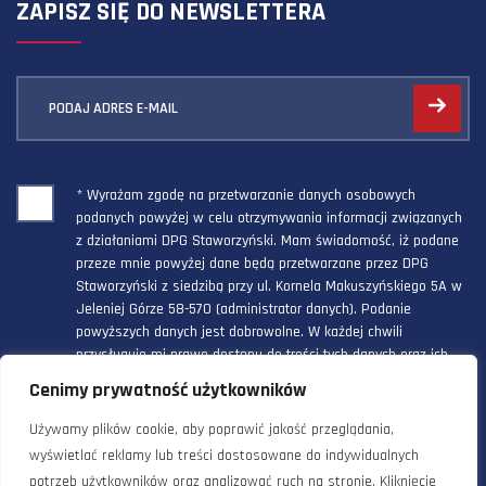
ZAPISZ SIĘ DO NEWSLETTERA
PODAJ ADRES E-MAIL
* Wyrażam zgodę na przetwarzanie danych osobowych
podanych powyżej w celu otrzymywania informacji związanych
z działaniami DPG Staworzyński. Mam świadomość, iż podane
przeze mnie powyżej dane będą przetwarzane przez DPG
Staworzyński z siedzibą przy ul. Kornela Makuszyńskiego 5A w
Jeleniej Górze 58-570 (administrator danych). Podanie
powyższych danych jest dobrowolne. W każdej chwili
przysługuje mi prawo dostępu do treści tych danych oraz ich
poprawienia, a powyższa zgoda może być odwołana w każdym
Cenimy prywatność użytkowników
czasie.
Używamy plików cookie, aby poprawić jakość przeglądania,
wyświetlać reklamy lub treści dostosowane do indywidualnych
potrzeb użytkowników oraz analizować ruch na stronie. Kliknięcie