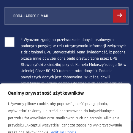
PODAJ ADRES E-MAIL
* Wyrażam zgodę na przetwarzanie danych osobowych
podanych powyżej w celu otrzymywania informacji związanych
z działaniami DPG Staworzyński. Mam świadomość, iż podane
przeze mnie powyżej dane będą przetwarzane przez DPG
Staworzyński z siedzibą przy ul. Kornela Makuszyńskiego 5A w
Jeleniej Górze 58-570 (administrator danych). Podanie
powyższych danych jest dobrowolne. W każdej chwili
przysługuje mi prawo dostępu do treści tych danych oraz ich
poprawienia, a powyższa zgoda może być odwołana w każdym
Cenimy prywatność użytkowników
czasie.
Używamy plików cookie, aby poprawić jakość przeglądania,
wyświetlać reklamy lub treści dostosowane do indywidualnych
potrzeb użytkowników oraz analizować ruch na stronie. Kliknięcie
przycisku „Akceptuj wszystkie” oznacza zgodę na wykorzystywanie
© 2024 Doradztwo Przemysłowo Gospodarcze Staworzyński. Wszelkie
przez nas plików cookie.
Polityka Cookie