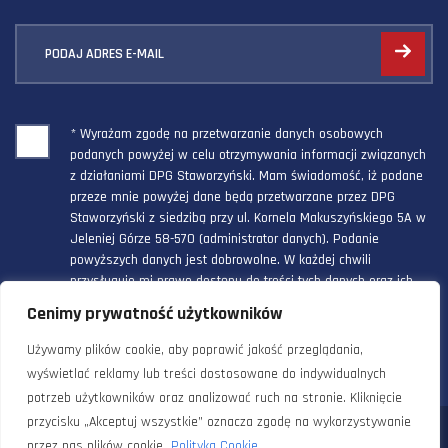
PODAJ ADRES E-MAIL
* Wyrażam zgodę na przetwarzanie danych osobowych
podanych powyżej w celu otrzymywania informacji związanych
z działaniami DPG Staworzyński. Mam świadomość, iż podane
przeze mnie powyżej dane będą przetwarzane przez DPG
Staworzyński z siedzibą przy ul. Kornela Makuszyńskiego 5A w
Jeleniej Górze 58-570 (administrator danych). Podanie
powyższych danych jest dobrowolne. W każdej chwili
przysługuje mi prawo dostępu do treści tych danych oraz ich
poprawienia, a powyższa zgoda może być odwołana w każdym
Cenimy prywatność użytkowników
czasie.
Używamy plików cookie, aby poprawić jakość przeglądania,
wyświetlać reklamy lub treści dostosowane do indywidualnych
potrzeb użytkowników oraz analizować ruch na stronie. Kliknięcie
przycisku „Akceptuj wszystkie” oznacza zgodę na wykorzystywanie
© 2024 Doradztwo Przemysłowo Gospodarcze Staworzyński. Wszelkie
przez nas plików cookie.
Polityka Cookie