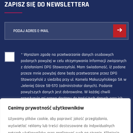
ZAPISZ SIĘ DO NEWSLETTERA
PODAJ ADRES E-MAIL
* Wyrażam zgodę na przetwarzanie danych osobowych
podanych powyżej w celu otrzymywania informacji związanych
z działaniami DPG Staworzyński. Mam świadomość, iż podane
przeze mnie powyżej dane będą przetwarzane przez DPG
Staworzyński z siedzibą przy ul. Kornela Makuszyńskiego 5A w
Jeleniej Górze 58-570 (administrator danych). Podanie
powyższych danych jest dobrowolne. W każdej chwili
przysługuje mi prawo dostępu do treści tych danych oraz ich
poprawienia, a powyższa zgoda może być odwołana w każdym
Cenimy prywatność użytkowników
czasie.
Używamy plików cookie, aby poprawić jakość przeglądania,
wyświetlać reklamy lub treści dostosowane do indywidualnych