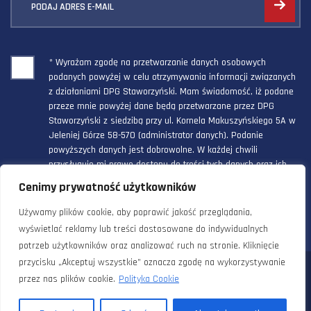
PODAJ ADRES E-MAIL
* Wyrażam zgodę na przetwarzanie danych osobowych
podanych powyżej w celu otrzymywania informacji związanych
z działaniami DPG Staworzyński. Mam świadomość, iż podane
przeze mnie powyżej dane będą przetwarzane przez DPG
Staworzyński z siedzibą przy ul. Kornela Makuszyńskiego 5A w
Jeleniej Górze 58-570 (administrator danych). Podanie
powyższych danych jest dobrowolne. W każdej chwili
przysługuje mi prawo dostępu do treści tych danych oraz ich
poprawienia, a powyższa zgoda może być odwołana w każdym
Cenimy prywatność użytkowników
czasie.
Używamy plików cookie, aby poprawić jakość przeglądania,
wyświetlać reklamy lub treści dostosowane do indywidualnych
potrzeb użytkowników oraz analizować ruch na stronie. Kliknięcie
przycisku „Akceptuj wszystkie” oznacza zgodę na wykorzystywanie
© 2024 Doradztwo Przemysłowo Gospodarcze Staworzyński. Wszelkie
przez nas plików cookie.
Polityka Cookie
prawa zastrzeżone. |
Polityka prywatności i cookies