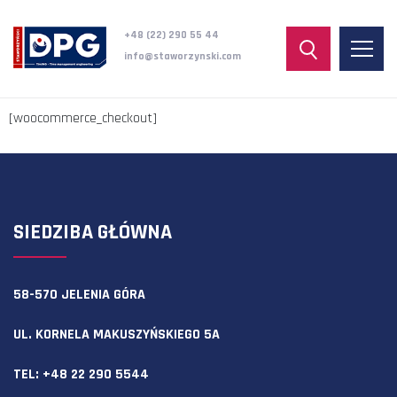
+48 (22) 290 55 44
info@staworzynski.com
[woocommerce_checkout]
SIEDZIBA GŁÓWNA
58-570 JELENIA GÓRA
UL. KORNELA MAKUSZYŃSKIEGO 5A
TEL:
+48 22 290 5544