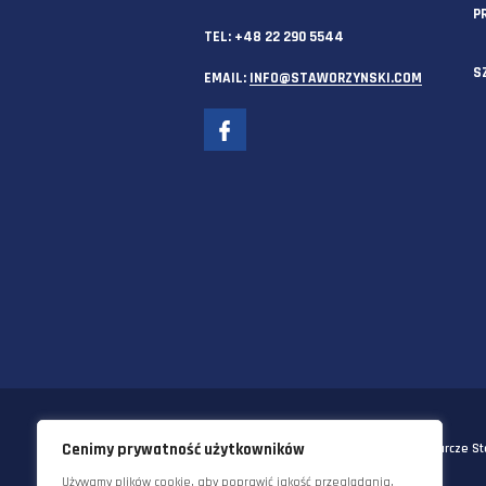
SIEDZIBA GŁÓWNA
58-570 JELENIA GÓRA
UL. KORNELA MAKUSZYŃSKIEGO 
TEL:
+48 22 290 5544
EMAIL:
INFO@STAWORZYNSKI.C