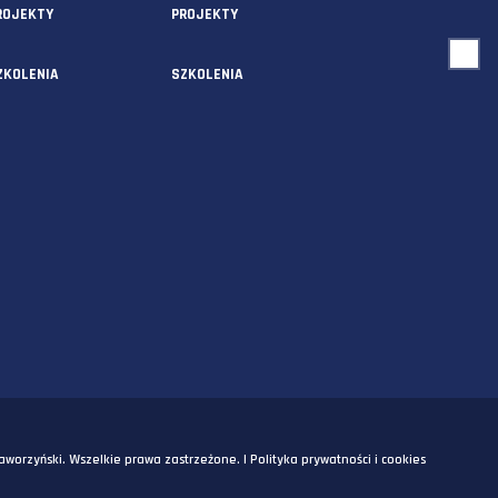
USŁUGI
O NAS
AUDYTY
AUDYTY
5A
PROJEKTY
PROJEKTY
SZKOLENIA
SZKOLENIA
OM