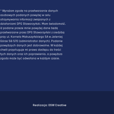
ZAPISZ SIĘ DO NEWSLETTERA
PODAJ ADRES E-MAIL
* Wyrażam zgodę na przetwarzanie danych
osobowych podanych powyżej w celu
otrzymywania informacji związanych z
działaniami DPG Staworzyński. Mam świadomo
iż podane przeze mnie powyżej dane będą
przetwarzane przez DPG Staworzyński z siedzi
przy ul. Kornela Makuszyńskiego 5A w Jeleniej
Górze 58-570 (administrator danych). Podanie
powyższych danych jest dobrowolne. W każdej