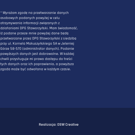
ZAPISZ SIĘ DO NEWSLETTERA
PODAJ ADRES E-MAIL
* Wyrażam zgodę na przetwarzanie danych
osobowych podanych powyżej w celu
otrzymywania informacji związanych z
działaniami DPG Staworzyński. Mam świadomo
iż podane przeze mnie powyżej dane będą
przetwarzane przez DPG Staworzyński z siedzi
przy ul. Kornela Makuszyńskiego 5A w Jeleniej
Górze 58-570 (administrator danych). Podanie
powyższych danych jest dobrowolne. W każdej