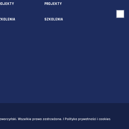
USŁUGI
O NAS
AUDYTY
AUDYTY
5A
PROJEKTY
PROJEKTY
SZKOLENIA
SZKOLENIA
OM