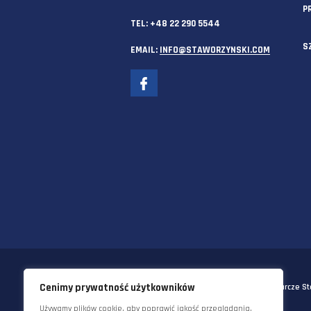
SIEDZIBA GŁÓWNA
58-570 JELENIA GÓRA
UL. KORNELA MAKUSZYŃSKIEGO 
TEL:
+48 22 290 5544
EMAIL:
INFO@STAWORZYNSKI.C