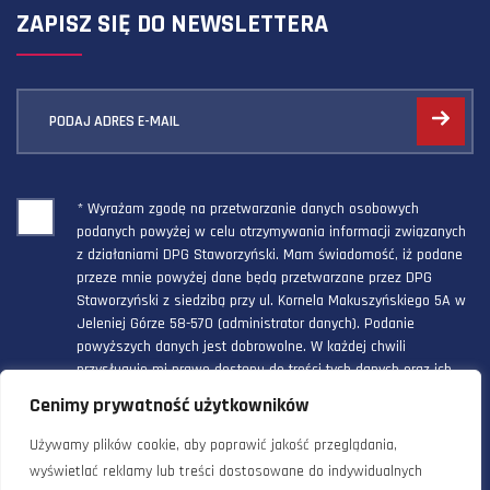
ZAPISZ SIĘ DO NEWSLETTERA
PODAJ ADRES E-MAIL
* Wyrażam zgodę na przetwarzanie danych osobowych
podanych powyżej w celu otrzymywania informacji związanych
z działaniami DPG Staworzyński. Mam świadomość, iż podane
przeze mnie powyżej dane będą przetwarzane przez DPG
Staworzyński z siedzibą przy ul. Kornela Makuszyńskiego 5A w
Jeleniej Górze 58-570 (administrator danych). Podanie
powyższych danych jest dobrowolne. W każdej chwili
przysługuje mi prawo dostępu do treści tych danych oraz ich
poprawienia, a powyższa zgoda może być odwołana w każdym
Cenimy prywatność użytkowników
czasie.
Używamy plików cookie, aby poprawić jakość przeglądania,
wyświetlać reklamy lub treści dostosowane do indywidualnych