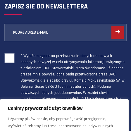
ZAPISZ SIĘ DO NEWSLETTERA
PODAJ ADRES E-MAIL
* Wyrażam zgodę na przetwarzanie danych osobowych
podanych powyżej w celu otrzymywania informacji związanych
z działaniami DPG Staworzyński. Mam świadomość, iż podane
przeze mnie powyżej dane będą przetwarzane przez DPG
Staworzyński z siedzibą przy ul. Kornela Makuszyńskiego 5A w
Jeleniej Górze 58-570 (administrator danych). Podanie
powyższych danych jest dobrowolne. W każdej chwili
przysługuje mi prawo dostępu do treści tych danych oraz ich
poprawienia, a powyższa zgoda może być odwołana w każdym
Cenimy prywatność użytkowników
czasie.
Używamy plików cookie, aby poprawić jakość przeglądania,
wyświetlać reklamy lub treści dostosowane do indywidualnych