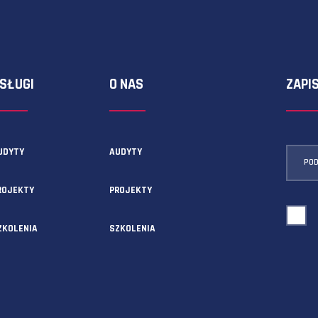
ormularza kontaktowego!
USŁUGI
O NAS
AUDYTY
AUDYTY