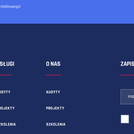
ormularza kontaktowego!
USŁUGI
O NAS