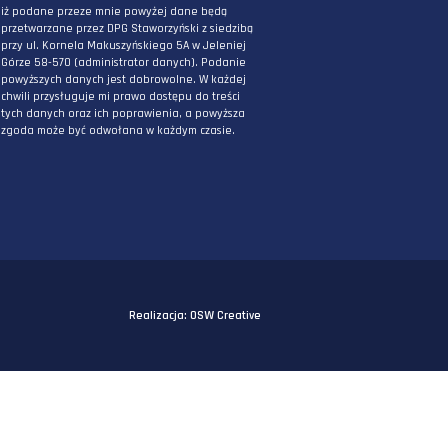
PODAJ ADRES E-MAIL
* Wyrażam zgodę na przetwarzanie danych
osobowych podanych powyżej w celu
otrzymywania informacji związanych z
działaniami DPG Staworzyński. Mam świadomo
iż podane przeze mnie powyżej dane będą
przetwarzane przez DPG Staworzyński z siedzi
przy ul. Kornela Makuszyńskiego 5A w Jeleniej
Górze 58-570 (administrator danych). Podanie
powyższych danych jest dobrowolne. W każdej
chwili przysługuje mi prawo dostępu do treści
tych danych oraz ich poprawienia, a powyższa
zgoda może być odwołana w każdym czasie.