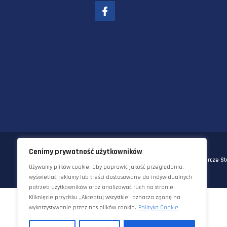
58-570 JELENIA GÓRA
UL. KORNELA MAKUSZYŃSKIEGO 
TEL:
+48 22 290 5544
EMAIL:
INFO@STAWORZYNSKI.C