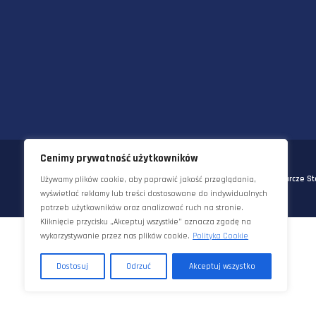
UL. KORNELA MAKUSZYŃSKIEGO 
TEL:
+48 22 290 5544
EMAIL:
INFO@STAWORZYNSKI.C