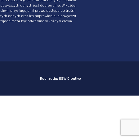
PODAJ ADRES E-MAIL
* Wyrażam zgodę na przetwarzanie danych
osobowych podanych powyżej w celu
otrzymywania informacji związanych z
działaniami DPG Staworzyński. Mam świadomo
iż podane przeze mnie powyżej dane będą
przetwarzane przez DPG Staworzyński z siedzi
przy ul. Kornela Makuszyńskiego 5A w Jeleniej
Górze 58-570 (administrator danych). Podanie
powyższych danych jest dobrowolne. W każdej
chwili przysługuje mi prawo dostępu do treści
tych danych oraz ich poprawienia, a powyższa
zgoda może być odwołana w każdym czasie.