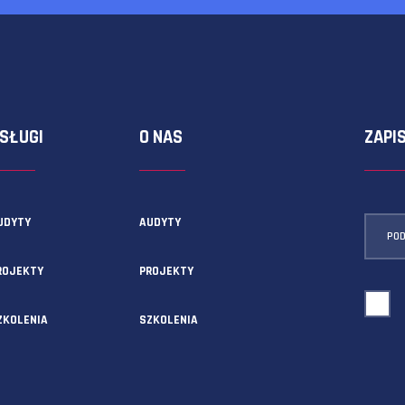
ormularza kontaktowego!
USŁUGI
O NAS
AUDYTY
AUDYTY