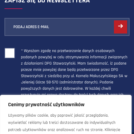
ZAPISZ SIĘ DO NEWSLETTERA
PODAJ ADRES E-MAIL
* Wyrażam zgodę na przetwarzanie danych osobowych
podanych powyżej w celu otrzymywania informacji związanych
z działaniami DPG Staworzyński. Mam świadomość, iż podane
przeze mnie powyżej dane będą przetwarzane przez DPG
Staworzyński z siedzibą przy ul. Kornela Makuszyńskiego 5A w
Jeleniej Górze 58-570 (administrator danych). Podanie
powyższych danych jest dobrowolne. W każdej chwili
przysługuje mi prawo dostępu do treści tych danych oraz ich
poprawienia, a powyższa zgoda może być odwołana w każdym
Cenimy prywatność użytkowników
czasie.
Używamy plików cookie, aby poprawić jakość przeglądania,
wyświetlać reklamy lub treści dostosowane do indywidualnych
potrzeb użytkowników oraz analizować ruch na stronie. Kliknięcie