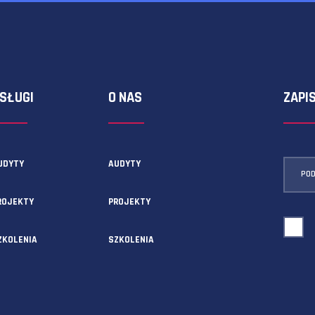
ormularza kontaktowego!
USŁUGI
O NAS
AUDYTY
AUDYTY